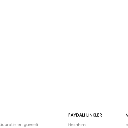
₺160,92.
FAYDALI LINKLER
M
ticaretin en güvenli
Hesabım
İ