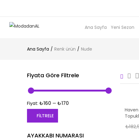
Ana Sayfa
Yeni Sezon
Ana Sayfa
Renk ürün
Nude
Fiyata Göre Filtrele
₺160
₺170
Fiyat:
—
Haven 
FILTRELE
Topukl
₺
182,
En
En
AYAKKABI NUMARASI
düşük
yüksek