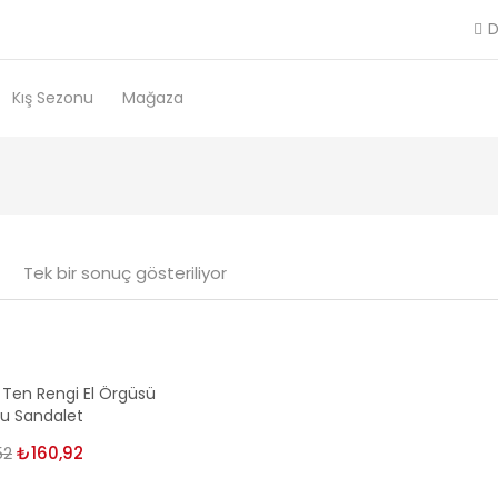
D
Kış Sezonu
Mağaza
Tek bir sonuç gösteriliyor
Ten Rengi El Örgüsü
u Sandalet
52
Orijinal
₺
160,92
Şu
fiyat:
andaki
₺182,52.
fiyat: