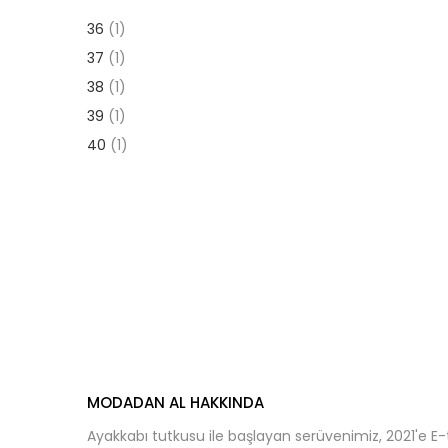
fiyat
fiyat
36
(1)
37
(1)
38
(1)
39
(1)
40
(1)
MODADAN AL HAKKINDA
Ayakkabı tutkusu ile başlayan serüvenimiz, 2021'e E-