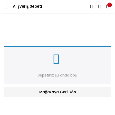
0
Alışveriş Sepeti
Ara
GIRIŞ YAP
KAYDOL
Giriş yapmak için kullanıcı adınızı ve şifrenizi girin.
Beni Hatırla
Sepetiniz şu anda boş.
Parolanızı mı Unuttunuz?
Mağazaya Geri Dön