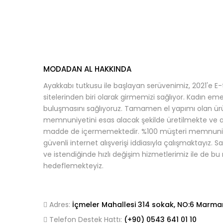
MODADAN AL HAKKINDA
Ayakkabı tutkusu ile başlayan serüvenimiz, 2021'e E-
sitelerinden biri olarak girmemizi sağlıyor. Kadın emeğ
buluşmasını sağlıyoruz. Tamamen el yapımı olan ürün
memnuniyetini esas alacak şekilde üretilmekte ve ay
madde de içermemektedir. %100 müşteri memnuniy
güvenli internet alışverişi iddiasıyla çalışmaktayız. S
ve istendiğinde hızlı değişim hizmetlerimiz ile de 
hedeflemekteyiz.
Adres:
İçmeler Mahallesi 314 sokak, NO:6 Marma
Telefon Destek Hattı:
(+90)
0543 641
01 10