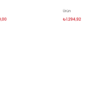
enekler
Seçenekler
Ürün
0,00
₺
1.294,92