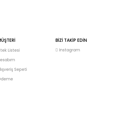
ÜŞTERI
BIZI TAKIP EDIN
Instagram
stek Listesi
esabım
lışveriş Sepeti
Ödeme