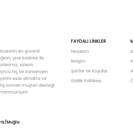
FAYDALI LINKLER
M
ticaretin en güvenli
Hesabım
İ
inin, yine kadınlar ile
İletişim
H
lerimiz, sizlerin
Şartlar Ve Koşullar
A
rıca hiç bir kanserojen
etini esas almakta ve
Gizlilik Politikası
atış sonrası müşteri desteği
bu memnuniyeti
ris/Muğla