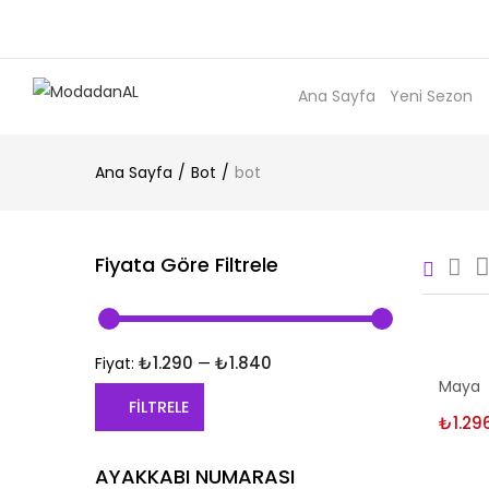
Ana Sayfa
Yeni Sezon
Ana Sayfa
Bot
bot
Fiyata Göre Filtrele
₺1.290
₺1.840
Fiyat:
—
Seç
Maya
FILTRELE
₺
1.29
En
En
AYAKKABI NUMARASI
düşük
yüksek