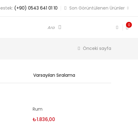
estek:
(+90) 0543 641 01 10
Son Görüntülenen Ürünler
0
Ara
Önceki sayfa
Seçenekler
Rum
₺
1.836,00