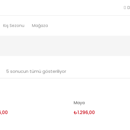
D
Kış Sezonu
Mağaza
5 sonucun tümü gösteriliyor
enekler
Seçenekler
Maya
6,00
₺
1.296,00