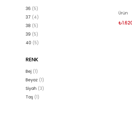
fiyat
fiyat
36
(5)
Seç
Ürün
37
(4)
₺
1.62
38
(5)
39
(5)
40
(5)
RENK
Bej
(1)
Beyaz
(1)
Siyah
(3)
Taş
(1)