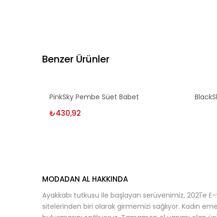
Benzer Ürünler
Seçenekler
Dev
PinkSky Pembe Süet Babet
BlackS
₺
430,92
MODADAN AL HAKKINDA
Ayakkabı tutkusu ile başlayan serüvenimiz, 2021'e E-
sitelerinden biri olarak girmemizi sağlıyor. Kadın emeğ