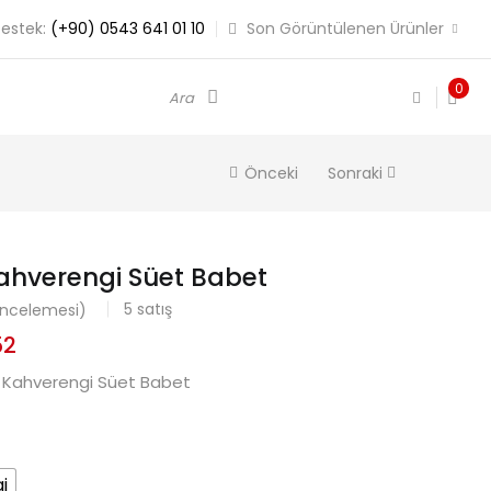
estek:
(+90) 0543 641 01 10
Son Görüntülenen Ürünler
0
Ara
Önceki
Sonraki
ahverengi Süet Babet
5
satış
incelemesi)
l
Şu
52
andaki
y Kahverengi Süet Babet
00.
fiyat:
₺182,52.
i