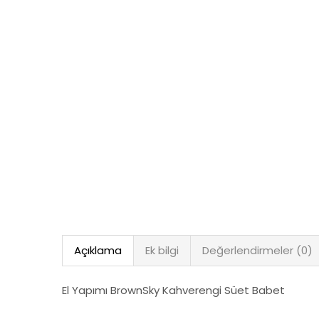
Açıklama
Ek bilgi
Değerlendirmeler (0)
El Yapımı BrownSky Kahverengi Süet Babet