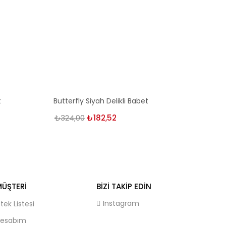
t
Butterfly Siyah Delikli Babet
₺
324,00
Orijinal
₺
182,52
Şu
fiyat:
andaki
₺324,00.
fiyat:
₺182,52.
ÜŞTERI
BIZI TAKIP EDIN
Instagram
stek Listesi
esabım