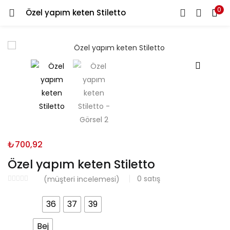
0
Özel yapım keten Stiletto
Ara
GIRIŞ YAP
KAYDOL
Giriş yapmak için kullanıcı adınızı ve şifrenizi girin.
Beni Hatırla
₺
700,92
Özel yapım keten Stiletto
Parolanızı mı Unuttunuz?
0
satış
(müşteri incelemesi)
Numara
36
37
39
Renk
Bej