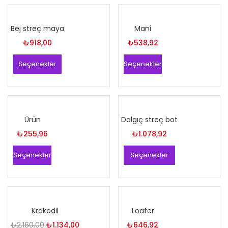
Bej streç maya
Mani
₺
918,00
₺
538,92
Seçenekler
Seçenekler
Ürün
Dalgıç streç bot
₺
255,96
₺
1.078,92
Seçenekler
Seçenekler
Krokodil
Loafer
Orijinal
Şu
₺
2.160,00
₺
1.134,00
₺
646,92