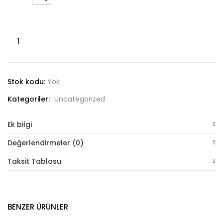
Özel
yapım
keten
Stiletto
Stok kodu:
Yok
adet
Kategoriler:
Uncategorized
Ek bilgi
Değerlendirmeler (0)
Taksit Tablosu
BENZER ÜRÜNLER