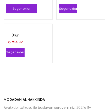
fiyat:
andaki
Seçenekler
Seçenekler
₺2.160,00.
fiyat:
₺1.134,00.
Ürün
₺
754,92
Seçenekler
MODADAN AL HAKKINDA
Ayakkabı tutkusu ile başlayan serüvenimiz, 2021'e E-