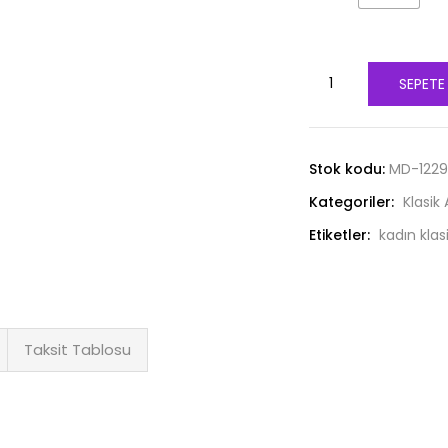
Rugan
SEPETE
Pudra
Kısa
Topuklu
Stok kodu:
MD-1229
Ayakkabı
Kategoriler:
Klasik
adet
Etiketler:
kadın klas
Taksit Tablosu