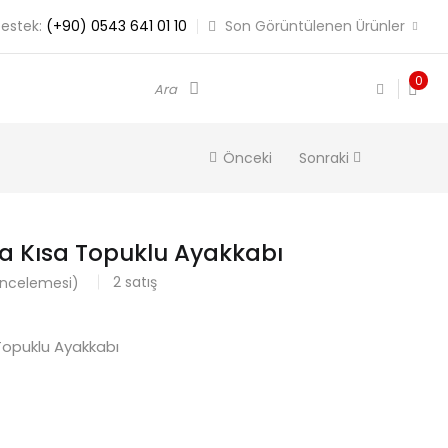
estek:
(+90) 0543 641 01 10
Son Görüntülenen Ürünler
0
Ara
Önceki
Sonraki
a Kısa Topuklu Ayakkabı
2
satış
incelemesi)
Topuklu Ayakkabı