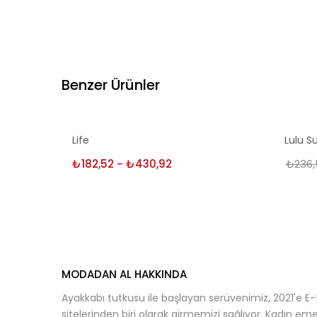
Benzer Ürünler
Life
Lulu S
₺
182,52
₺
430,92
Fiyat
₺
236,
–
aralığı:
₺182,52
-
₺430,92
MODADAN AL HAKKINDA
Ayakkabı tutkusu ile başlayan serüvenimiz, 2021'e E-
sitelerinden biri olarak girmemizi sağlıyor. Kadın emeğ