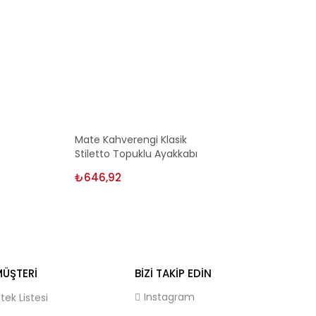
Seçenekler
Mate Kahverengi Klasik
Stiletto Topuklu Ayakkabı
₺
646,92
ÜŞTERI
BIZI TAKIP EDIN
Instagram
stek Listesi