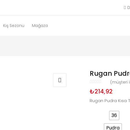
D
Kış Sezonu
Mağaza
Rugan Pudr
(müşteri 
₺
214,92
Rugan Pudra Kısa 
Numara
36
Renk
Pudra