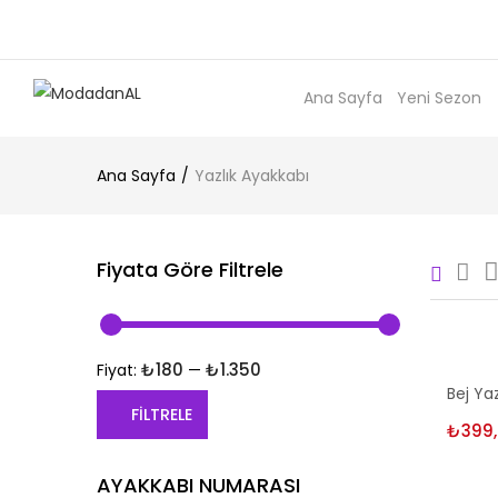
Ana Sayfa
Yeni Sezon
Ana Sayfa
Yazlık Ayakkabı
Fiyata Göre Filtrele
₺180
₺1.350
Fiyat:
—
Seç
Bej Ya
FILTRELE
₺
399
En
En
AYAKKABI NUMARASI
düşük
yüksek