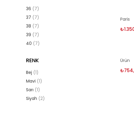
fiyat
fiyat
36
(7)
Seç
37
(7)
Paris
38
(7)
₺
1.35
39
(7)
40
(7)
Seç
RENK
Ürün
₺
754
Bej
(1)
Mavi
(1)
Sarı
(1)
Siyah
(2)