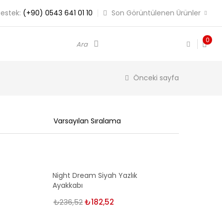
estek:
(+90) 0543 641 01 10
Son Görüntülenen Ürünler
0
Ara
Önceki sayfa
Night Dream Siyah Yazlık
Ayakkabı
₺
236,52
Orijinal
₺
182,52
Şu
fiyat:
andaki
₺236,52.
fiyat: