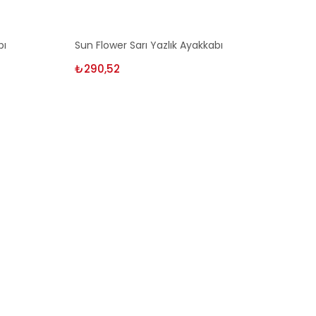
₺182,52.
Seçenekler
bı
Sun Flower Sarı Yazlık Ayakkabı
₺
290,52