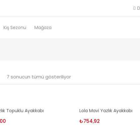
D
Kış Sezonu
Mağaza
7 sonucun tümü gösteriliyor
enekler
Seçenekler
zlık Topuklu Ayakkabı
Lola Mavi Yazlık Ayakkabı
,00
₺
754,92