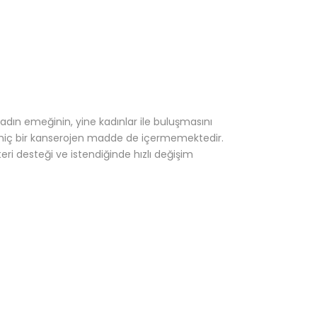
Kadın emeğinin, yine kadınlar ile buluşmasını
a hiç bir kanserojen madde de içermemektedir.
ri desteği ve istendiğinde hızlı değişim