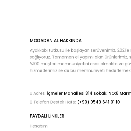
MODADAN AL HAKKINDA
Ayakkabı tutkusu ile başlayan serüvenimiz, 2021'e E
sağlıyoruz. Tamamen el yapımı olan ürünlerimiz, 
%100 müşteri memnuniyetini esas almakta ve güvenli
hizmetlerimiz ile de bu memnuniyeti hedeflemekt
Adres:
İçmeler Mahallesi 314 sokak, NO:6 Mar
Telefon Destek Hattı:
(+90)
0543 641
01 10
FAYDALI LINKLER
Hesabım