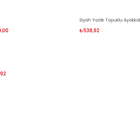
enekler
Seçenekler
Siyah Yazlık Topuklu Ayakka
0,00
₺
538,92
enekler
,92