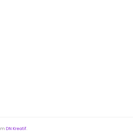
lım
DN Kreatif
.